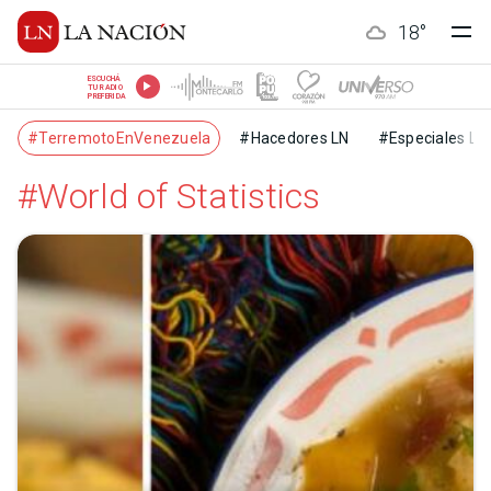
18
°
ESCUCHÁ
TU RADIO
PREFERIDA
#TerremotoEnVenezuela
#Hacedores LN
#Especiales LN
#World of Statistics