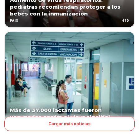
Aumento de virus respiratorios:
pediatras recomiendan proteger a los
bebés con la inmunización
47D
PAÍS
Más de 37.000 lactantes fueron
vacunados contra el virus sincitial
Cargar más noticias
55D
PAÍS