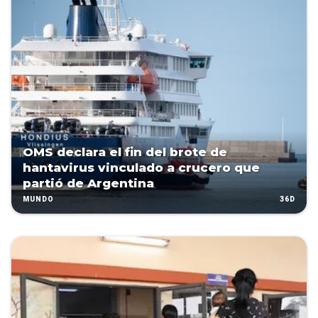
OMS declara el fin del brote de
hantavirus vinculado a crucero que
partió de Argentina
36D
MUNDO