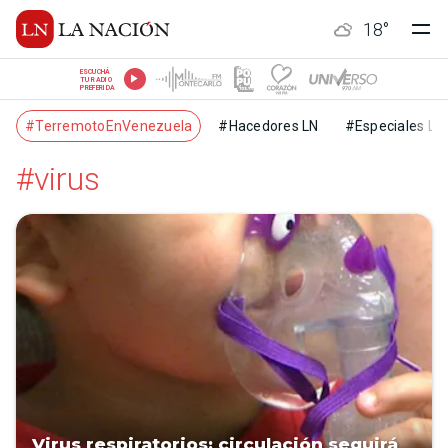
18
°
ESCUCHÁ
TU RADIO
PREFERIDA
#TerremotoEnVenezuela
#Hacedores LN
#Especiales LN
#virus
Virus respiratorios: circulación seguirá