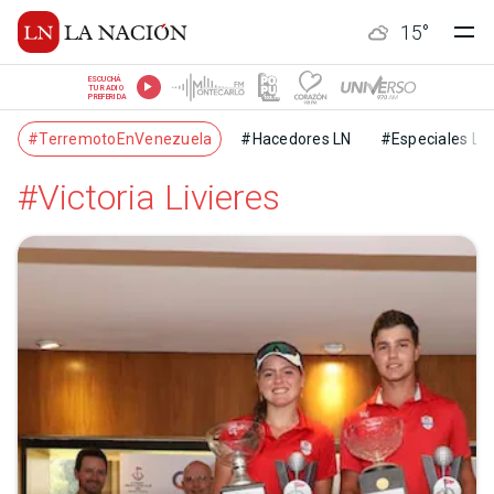
15
°
ESCUCHÁ
TU RADIO
PREFERIDA
#TerremotoEnVenezuela
#Hacedores LN
#Especiales LN
#Victoria Livieres