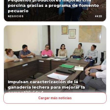
Pequeños productores mejoran cría
porcina gracias a programa de fomento
pecuario
442D
NEGOCIOS
Impulsan caracterización de la
ganadería lechera para mejorar la
competitividad
Cargar más noticias
464D
NEGOCIOS