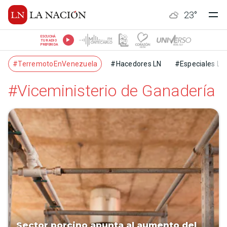
23
°
ESCUCHÁ
TU RADIO
PREFERIDA
#TerremotoEnVenezuela
#Hacedores LN
#Especiales LN
#Viceministerio de Ganadería
Sector porcino apunta al aumento del