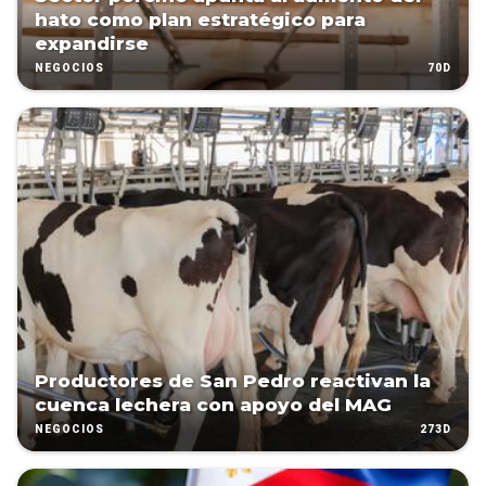
hato como plan estratégico para
expandirse
70D
NEGOCIOS
Productores de San Pedro reactivan la
cuenca lechera con apoyo del MAG
273D
NEGOCIOS