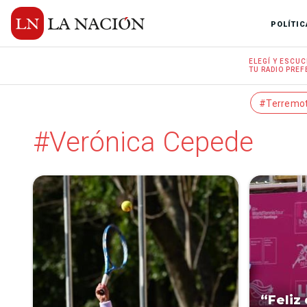
POLÍTIC
ELEGÍ Y
ESCUC
TU RADIO
PREF
#Terremo
#Verónica Cepede
“Feliz