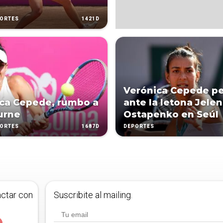
1421D
PORTES
Verónica Cepede pe
ca Cepede, rumbo a
ante la letona Jele
urne
Ostapenko en Seúl
1687D
PORTES
DEPORTES
actar con
Suscribite al mailing.