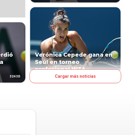
rdió
Verónica Cepede gana en
na
Seúl en torneo
profesional WTA
Cargar más noticias
3243D
3245D
DEPORTES