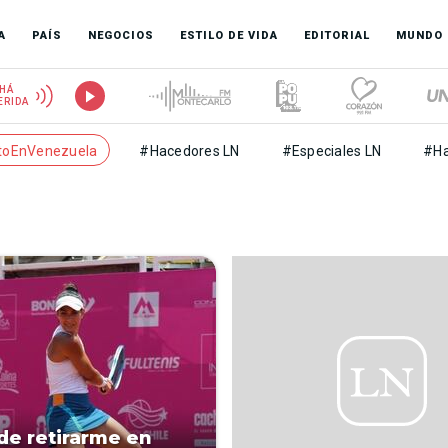
A
PAÍS
NEGOCIOS
ESTILO DE VIDA
EDITORIAL
MUNDO
HÁ
ERIDA
toEnVenezuela
#Hacedores LN
#Especiales LN
#Ha
 de retirarme en