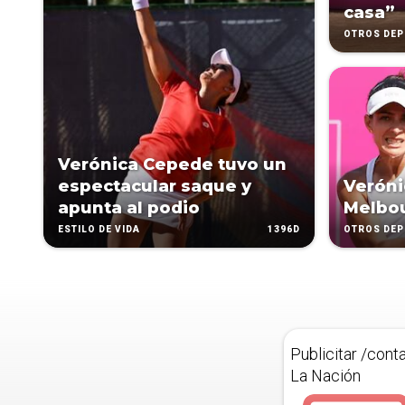
casa”
OTROS DE
Verónica Cepede tuvo un
espectacular saque y
Veróni
apunta al podio
Melbo
1396D
ESTILO DE VIDA
OTROS DE
Publicitar /cont
La Nación