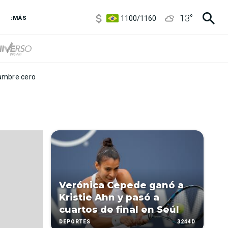
5900
/
5960
13
°
1100
/
1160
:MÁS
3,8
/
4
6850
/
7200
5900
/
5960
mbre cero
Verónica Cepede ganó a
Kristie Ahn y pasó a
cuartos de final en Seúl
3244D
DEPORTES