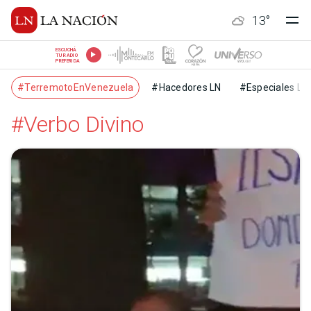
13
°
ESCUCHÁ
TU RADIO
PREFERIDA
#TerremotoEnVenezuela
#Hacedores LN
#Especiales LN
#Verbo Divino