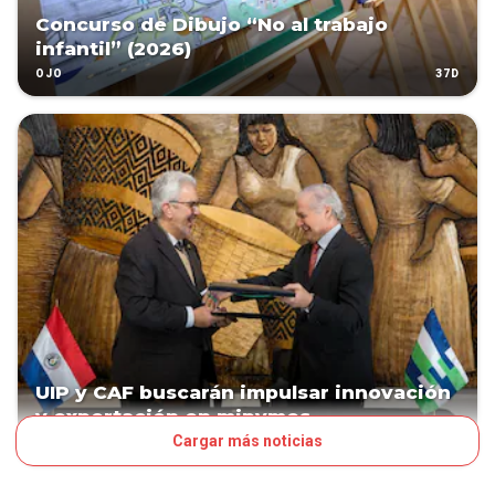
Concurso de Dibujo “No al trabajo
infantil” (2026)
37D
OJO
UIP y CAF buscarán impulsar innovación
y exportación en mipymes
Cargar más noticias
42D
NEGOCIOS