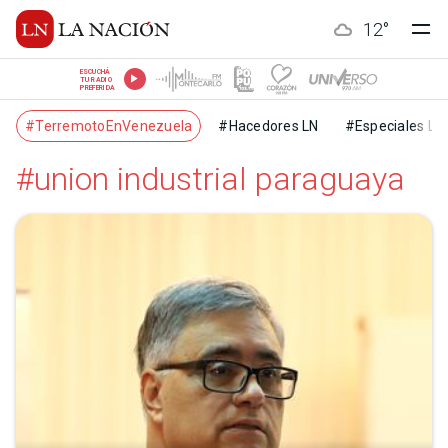
12
°
ESCUCHÁ
TU RADIO
PREFERIDA
#TerremotoEnVenezuela
#Hacedores LN
#Especiales LN
#union industrial paraguaya