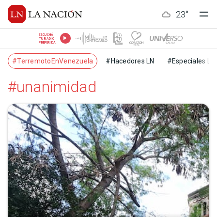
23
°
ESCUCHÁ
TU RADIO
PREFERIDA
#TerremotoEnVenezuela
#Hacedores LN
#Especiales LN
#unanimidad