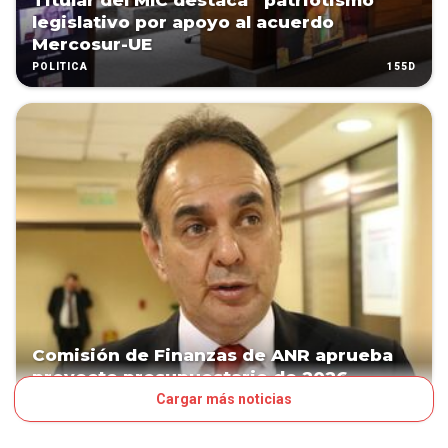
Titular del MIC destaca “patriotismo”
legislativo por apoyo al acuerdo
Mercosur-UE
155D
POLÍTICA
Comisión de Finanzas de ANR aprueba
proyecto presupuestario de 2026
Cargar más noticias
233D
POLÍTICA