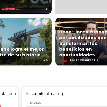
l
PATROCINADO
1D
ueno+ lanza cupon
personalizados que
transforman los
ank logra el mejor
beneficios en
re de su historia
oportunidades
14D
PULSO EMPRESARIAL
actar con
Suscribite al mailing.