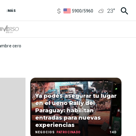
6850
/
7200
23
°
5900
/
5960
:MÁS
1100
/
1160
3,8
/
4
6850
/
7200
5900
/
5960
mbre cero
Ya podés asegurar tu lugar
en el ueno Rally del
Paraguay: habilitan
entradas para nuevas
experiencias
PATROCINADO
14D
NEGOCIOS