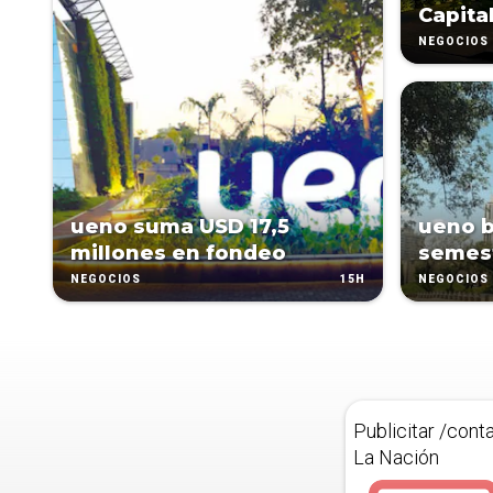
Capita
NEGOCIOS
ueno suma USD 17,5
ueno b
millones en fondeo
semest
15H
NEGOCIOS
NEGOCIOS
Publicitar /cont
La Nación