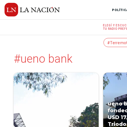
POLÍTIC
ELEGÍ Y
ESCUC
TU RADIO
PREF
#Terremo
#ueno bank
ueno b
fondeo
USD 17
Triodo