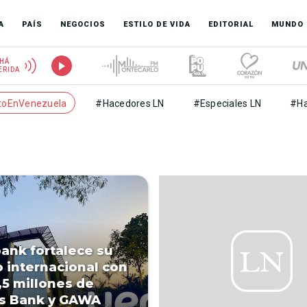
A
PAÍS
NEGOCIOS
ESTILO DE VIDA
EDITORIAL
MUNDO
HÁ
ERIDA
toEnVenezuela
#Hacedores LN
#Especiales LN
#Ha
ank fortalece su
 internacional con
,5 millones de
s Bank y GAWA