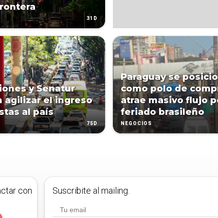
frontera
31D
Paraguay se posici
iones y Senatur
como polo de compr
 agilizar el ingreso
atrae masivo flujo p
stas al país
feriado brasileño
75D
NEGOCIOS
actar con
Suscribite al mailing.