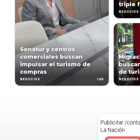
triple 
NEGOCIOS
Senatur y centros
comerciales buscan
Migrac
impulsar el turismo de
buscan
compras
de turi
16D
NEGOCIOS
NEGOCIOS
Publicitar /cont
La Nación