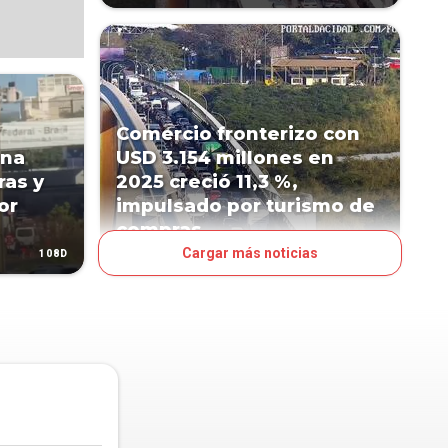
Comercio fronterizo con
ona
USD 3.154 millones en
as y
2025 creció 11,3 %,
or
impulsado por turismo de
compras
Cargar más noticias
108D
197D
NEGOCIOS