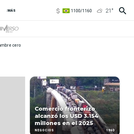
5900
/
5960
21
°
1100
/
1160
:MÁS
3,8
/
4
6850
/
7200
5900
/
5960
mbre cero
Comercio fronterizo
alcanzó los USD 3.154
millones en el 2025
196D
NEGOCIOS