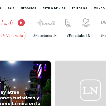
A
PAÍS
NEGOCIOS
ESTILO DE VIDA
EDITORIAL
MUNDO
HÁ
ERIDA
toEnVenezuela
#Hacedores LN
#Especiales LN
#Ha
ay atrae
ones turísticas y
pone la mira en la