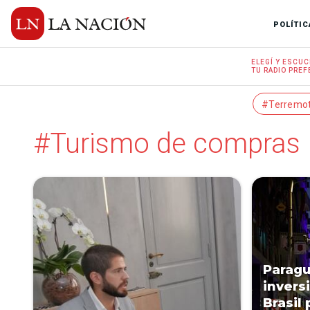
POLÍTIC
ELEGÍ Y
ESCUC
TU RADIO
PREF
#Terremo
#Turismo de compras
Paragu
inversi
Brasil 