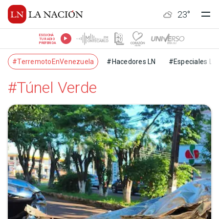
23
°
ESCUCHÁ
TU RADIO
PREFERIDA
#TerremotoEnVenezuela
#Hacedores LN
#Especiales LN
#Túnel Verde