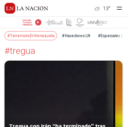
13
°
ESCUCHÁ
TU RADIO
PREFERIDA
#TerremotoEnVenezuela
#Hacedores LN
#Especiales LN
#tregua
Tregua con Irán “ha terminado” tras