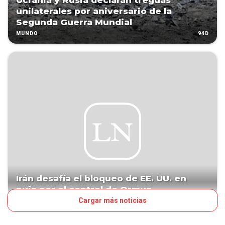
Ucrania y Rusia declaran treguas
unilaterales por aniversario de la
Segunda Guerra Mundial
94D
MUNDO
Irán desafía el bloqueo de EE. UU. en
puja por el control de Ormuz
Cargar más noticias
99D
MUNDO