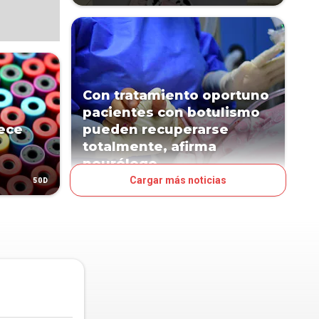
Con tratamiento oportuno
pacientes con botulismo
lece
pueden recuperarse
totalmente, afirma
neurólogo
Cargar más noticias
50D
67D
PAÍS