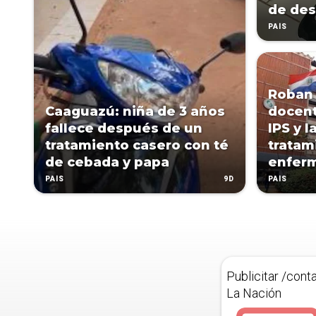
de des
PAÍS
Roban 
Caaguazú: niña de 3 años
docent
fallece después de un
IPS y l
tratamiento casero con té
tratam
de cebada y papa
enfer
9D
PAÍS
PAÍS
Publicitar /cont
La Nación