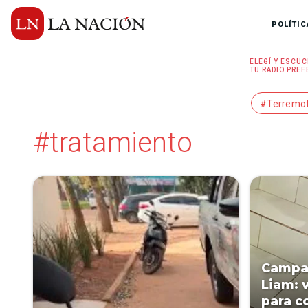
POLÍTIC
ELEGÍ Y
ESCUC
TU RADIO
PREF
#Terremo
#tratamiento
Campañ
Liam: 
para c