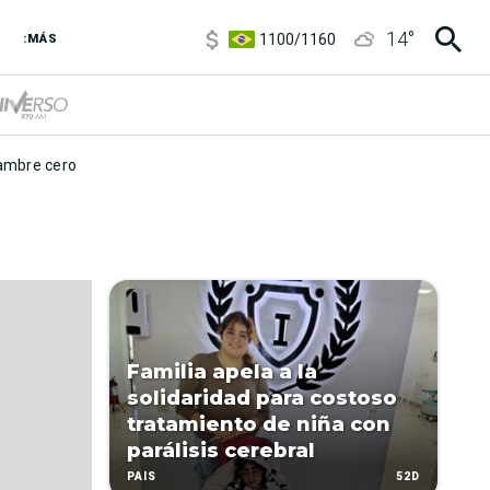
5900
/
5960
14
°
1100
/
1160
:MÁS
3,8
/
4
6850
/
7200
5900
/
5960
mbre cero
Familia apela a la
solidaridad para costoso
tratamiento de niña con
parálisis cerebral
52D
PAÍS