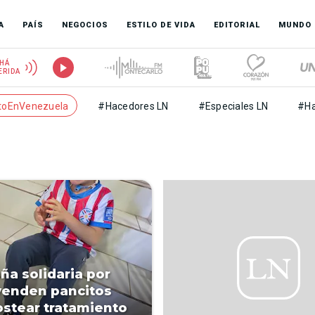
A
PAÍS
NEGOCIOS
ESTILO DE VIDA
EDITORIAL
MUNDO
HÁ
ERIDA
toEnVenezuela
#Hacedores LN
#Especiales LN
#Ha
a solidaria por
venden pancitos
ostear tratamiento