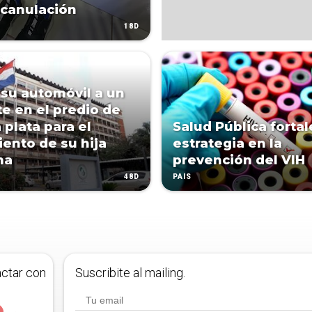
canulación
18D
su automóvil a un
e en el predio de
a plata para el
Salud Pública forta
iento de su hija
estrategia en la
ma
prevención del VIH
48D
PAÍS
actar con
Suscribite al mailing.