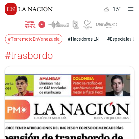
16
°
ESCUCHÁ
TU RADIO
PREFERIDA
#TerremotoEnVenezuela
#Hacedores LN
#Especiales LN
#trasbordo