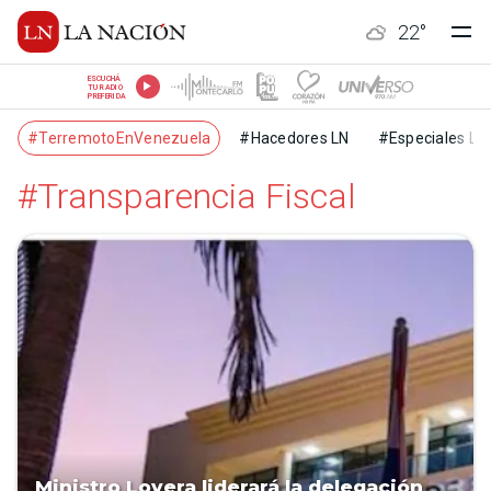
22
°
ESCUCHÁ
TU RADIO
PREFERIDA
#TerremotoEnVenezuela
#Hacedores LN
#Especiales LN
#Transparencia Fiscal
Ministro Lovera liderará la delegación