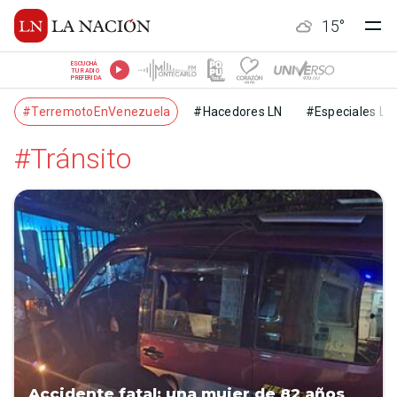
15
°
ESCUCHÁ
TU RADIO
PREFERIDA
#TerremotoEnVenezuela
#Hacedores LN
#Especiales LN
#Tránsito
Accidente fatal: una mujer de 82 años