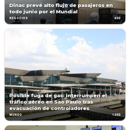
Dinac prevé alto flujo de pasajeros en
todo junio por el Mundial
60D
NEGOCIOS
Posible fuga de gas: interrumpen el
tráfico aéreo en Sao Paulo tras
evacuación de controladores
120D
MUNDO