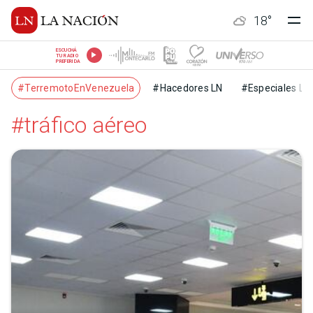
18
°
ESCUCHÁ
TU RADIO
PREFERIDA
#TerremotoEnVenezuela
#Hacedores LN
#Especiales LN
#tráfico aéreo