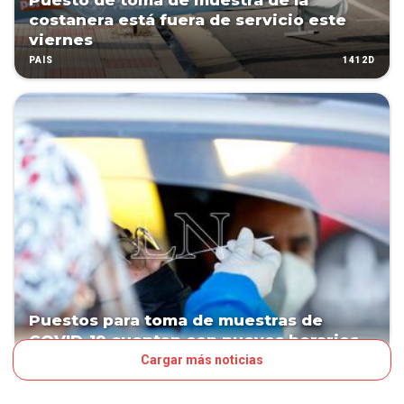
Puesto de toma de muestra de la
costanera está fuera de servicio este
viernes
1412D
PAÍS
Puestos para toma de muestras de
COVID-19 cuentan con nuevos horarios
Cargar más noticias
1431D
PAÍS