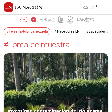
25
°
ESCUCHÁ
TU RADIO
PREFERIDA
#TerremotoEnVenezuela
#Hacedores LN
#Especiales LN
#Toma de muestra
Investigan contaminación del río Acaray