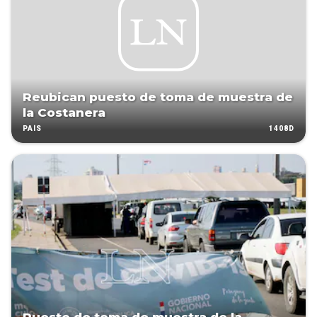
Reubican puesto de toma de muestra de
la Costanera
1408D
PAÍS