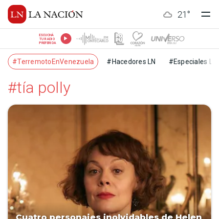
21
°
ESCUCHÁ
TU RADIO
PREFERIDA
#TerremotoEnVenezuela
#Hacedores LN
#Especiales LN
#tía polly
Cuatro personajes inolvidables de Helen