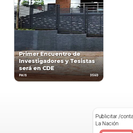
Primer Encuentro de
Investigadores y Tesistas
será en CDE
356D
PAÍS
Publicitar /cont
La Nación