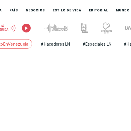
A
PAÍS
NEGOCIOS
ESTILO DE VIDA
EDITORIAL
MUNDO
HÁ
ERIDA
toEnVenezuela
#Hacedores LN
#Especiales LN
#Ha