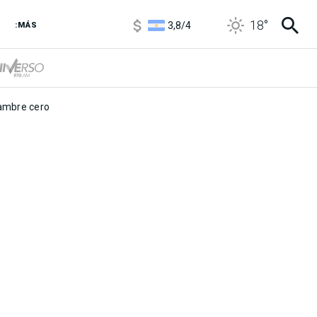
1100
/
1160
18
°
3,8
/
4
:MÁS
6850
/
7200
5900
/
5960
mbre cero