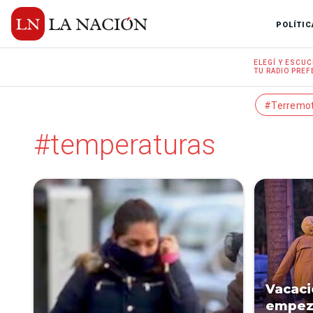
POLÍTIC
ELEGÍ Y
ESCUC
TU RADIO
PREF
#Terremo
#temperaturas
Vacaci
empeza