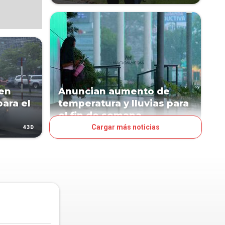
 en
Anuncian aumento de
para el
temperatura y lluvias para
el fin de semana
Cargar más noticias
43D
86D
PAÍS