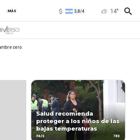
1100
/
1160
14
°
3,8
/
4
:MÁS
6850
/
7200
5900
/
5960
mbre cero
Salud recomienda
proteger a los niños de las
bajas temperaturas
78D
PAÍS