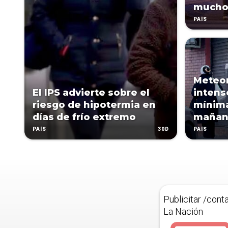
mucho 
PAÍS
Meteor
El IPS advierte sobre el
intens
riesgo de hipotermia en
mínima
días de frío extremo
mañana
30D
PAÍS
PAÍS
Publicitar /cont
La Nación