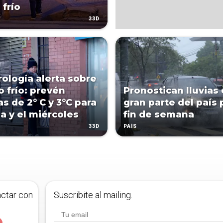
frío
33D
ología alerta sobre
o frío: prevén
Pronostican lluvias
s de 2° C y 3°C para
gran parte del país 
 y el miércoles
fin de semana
33D
PAÍS
actar con
Suscribite al mailing.