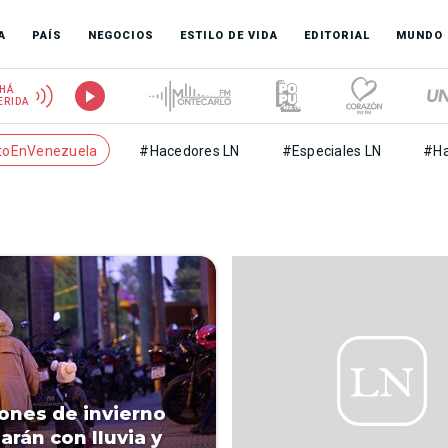
A
PAÍS
NEGOCIOS
ESTILO DE VIDA
EDITORIAL
MUNDO
HÁ
ERIDA
toEnVenezuela
#Hacedores LN
#Especiales LN
#Ha
ones de invierno
rán con lluvia y