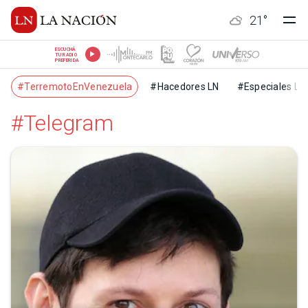
21
°
ESCUCHÁ
TU RADIO
PREFERIDA
#TerremotoEnVenezuela
#Hacedores LN
#Especiales LN
#Telegram