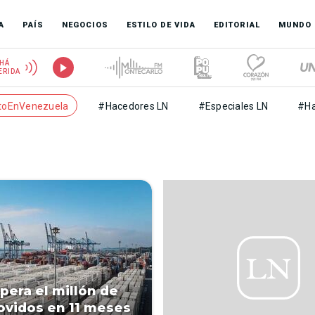
A
PAÍS
NEGOCIOS
ESTILO DE VIDA
EDITORIAL
MUNDO
HÁ
ERIDA
toEnVenezuela
#Hacedores LN
#Especiales LN
#Ha
pera el millón de
vidos en 11 meses