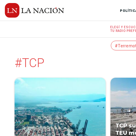
POLÍTIC
ELEGÍ Y
ESCUC
TU RADIO
PREF
#Terremo
#TCP
TCP su
TEU mo