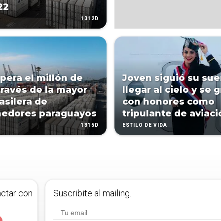
22
1312D
pera el millón de
Joven siguió su su
través de la mayor
llegar al cielo y se 
asilera de
con honores como
nedores paraguayos
tripulante de aviaci
1315D
ESTILO DE VIDA
actar con
Suscribite al mailing.