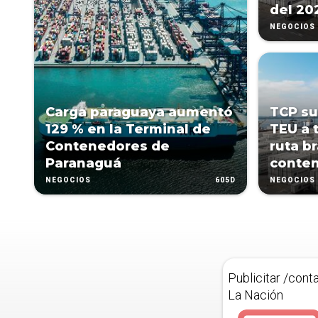
del 20
NEGOCIOS
Carga paraguaya aumentó
TCP su
129 % en la Terminal de
TEU a 
Contenedores de
ruta br
Paranaguá
conte
605D
NEGOCIOS
NEGOCIOS
Publicitar /cont
La Nación