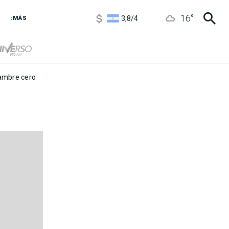
1100
/
1160
16
°
3,8
/
4
:MÁS
6850
/
7200
5900
/
5960
mbre cero