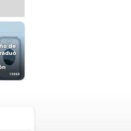
eño de
graduó
ón
1506D