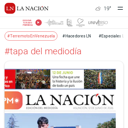
19
°
ESCUCHÁ
TU RADIO
PREFERIDA
#TerremotoEnVenezuela
#Hacedores LN
#Especiales LN
#tapa del mediodía