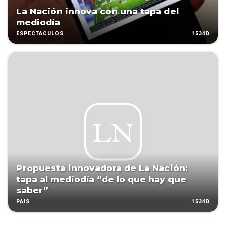
La Nación innova con una tapa del
mediodía
1534D
ESPECTÁCULOS
Propuesta innovadora de La Nación:
tapa al mediodía “de lo que hay que
saber”
1534D
PAÍS