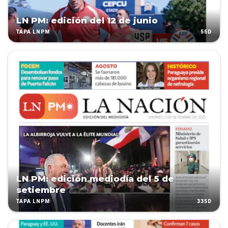
LN PM: edición del 12 de junio
55D
TAPA LNPM
LN PM: edición mediodía del 5 de
setiembre
335D
TAPA LNPM