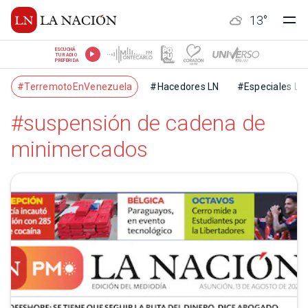
13
°
ESCUCHÁ
TU RADIO
PREFERIDA
#TerremotoEnVenezuela
#Hacedores LN
#Especiales LN
#suspensión de cadena de
minimercados