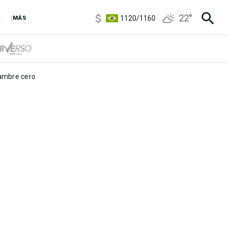
5920
/
5970
22
°
1120
/
1160
:MÁS
3,6
/
3,9
6850
/
7200
5920
/
5970
mbre cero