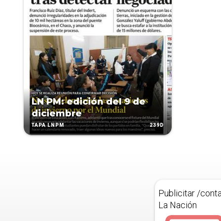
LN PM: edición del 9 de
diciembre
239D
TAPA LNPM
Publicitar /cont
La Nación