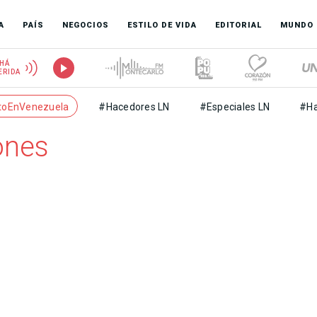
A
PAÍS
NEGOCIOS
ESTILO DE VIDA
EDITORIAL
MUNDO
HÁ
ERIDA
toEnVenezuela
#Hacedores LN
#Especiales LN
#Ha
ones