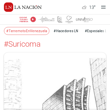
13
°
ESCUCHÁ
TU RADIO
PREFERIDA
#TerremotoEnVenezuela
#Hacedores LN
#Especiales LN
#Suricoma