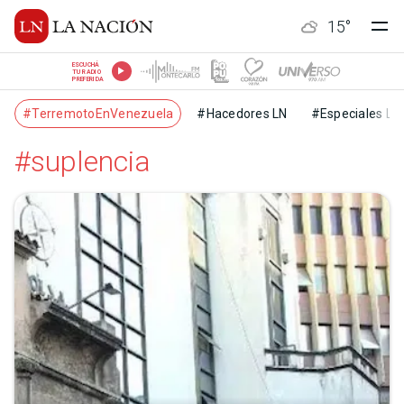
15
°
ESCUCHÁ
TU RADIO
PREFERIDA
#TerremotoEnVenezuela
#Hacedores LN
#Especiales LN
#suplencia