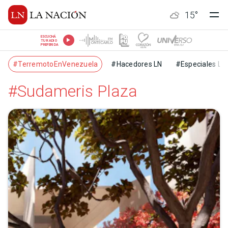
15
°
ESCUCHÁ
TU RADIO
PREFERIDA
#TerremotoEnVenezuela
#Hacedores LN
#Especiales LN
#Sudameris Plaza