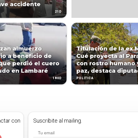
ave accidente
21D
zan almuerzo
Titulación de la ex 
rio a beneficio de
Cué proyecta al Pa
que perdió el cuero
con rostro humano 
udo en Lambaré
paz, destaca diput
180D
POLÍTICA
actar con
Suscribite al mailing.