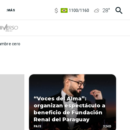
5900
/
5960
28
°
1100
/
1160
:MÁS
3,8
/
4
6850
/
7200
5900
/
5960
mbre cero
“Voces del Alma”:
organizan espectáculo a
beneficio de Fundación
Renal del Paraguay
324D
PAÍS