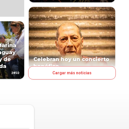
Marina
raguay
y de
Celebran hoy un concierto
ada
benéfico
Cargar más noticias
285D
327D
LA NACIÓN DEL FINDE