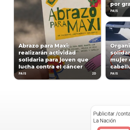
por gr
PAÍS
Abrazo para Maxi:
Organi
realizarán actividad
solida
solidaria para joven que
mujer 
lucha contra el cáncer
cabell
2D
PAÍS
PAÍS
Publicitar /cont
La Nación