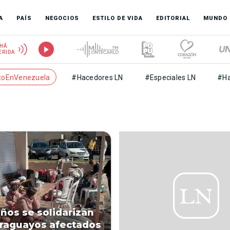
A
PAÍS
NEGOCIOS
ESTILO DE VIDA
EDITORIAL
MUNDO
HÁ
ERIDA
toEnVenezuela
#Hacedores LN
#Especiales LN
#Ha
eños se solidarizan
raguayos afectados