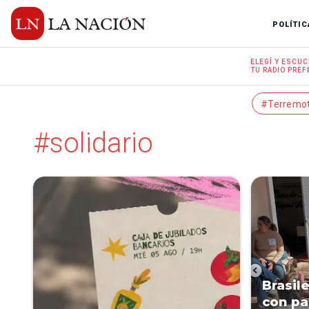
POLÍTIC
ELEGÍ Y
ESCUC
TU RADIO
PREF
#Terremo
#solidario
Brasil
con pa