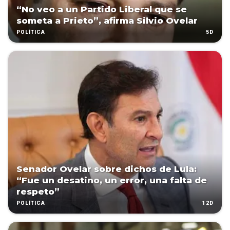
“No veo a un Partido Liberal que se
someta a Prieto”, afirma Silvio Ovelar
5D
POLÍTICA
Senador Ovelar sobre dichos de Lula:
“Fue un desatino, un error, una falta de
respeto”
12D
POLÍTICA