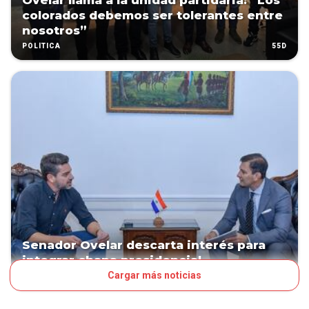
Ovelar llama a la unidad partidaria: “Los
colorados debemos ser tolerantes entre
nosotros”
55D
POLÍTICA
Senador Ovelar descarta interés para
integrar chapa presidencial
Cargar más noticias
110D
POLÍTICA