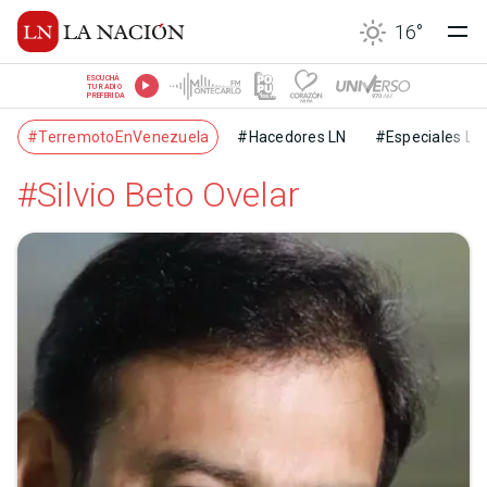
16
°
ESCUCHÁ
TU RADIO
PREFERIDA
#TerremotoEnVenezuela
#Hacedores LN
#Especiales LN
#Silvio Beto Ovelar