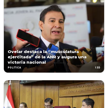
Ovelar destaca la “musculatura
ejercitada” de la ANR y augura una
victoria nacional
13D
POLÍTICA