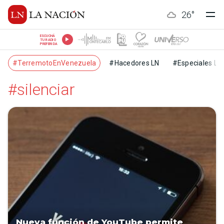
26
°
ESCUCHÁ
TU RADIO
PREFERIDA
#TerremotoEnVenezuela
#Hacedores LN
#Especiales LN
#silenciar
Nueva función de YouTube permite