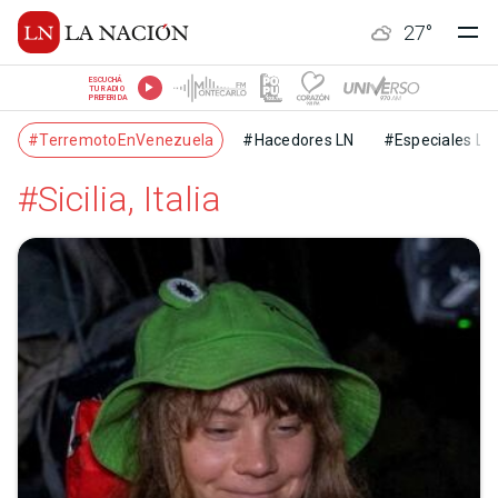
27
°
ESCUCHÁ
TU RADIO
PREFERIDA
#TerremotoEnVenezuela
#Hacedores LN
#Especiales LN
#Sicilia, Italia