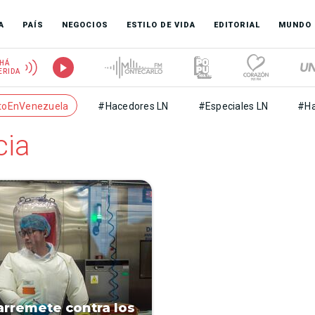
A
PAÍS
NEGOCIOS
ESTILO DE VIDA
EDITORIAL
MUNDO
HÁ
ERIDA
toEnVenezuela
#Hacedores LN
#Especiales LN
#Ha
cia
arremete contra los