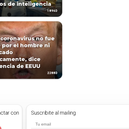
ios de inteligencia
1896D
coronavirus no fue
 por el hombre ni
cado
camente, dice
gencia de EEUU
2288D
actar con
Suscribite al mailing.