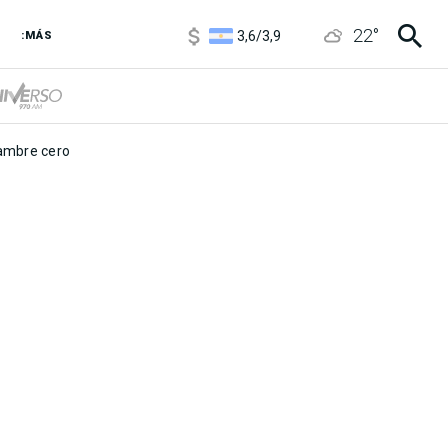
1120
/
1160
22
°
3,6
/
3,9
:MÁS
6850
/
7200
5920
/
5970
mbre cero