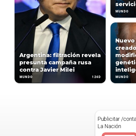
servic
MUNDO
Nuevo 
creado
Argentina: filtración revela
modifi
presunta campaña rusa
genéti
contra Javier Milei
inteli
124D
MUNDO
MUNDO
Publicitar /cont
La Nación