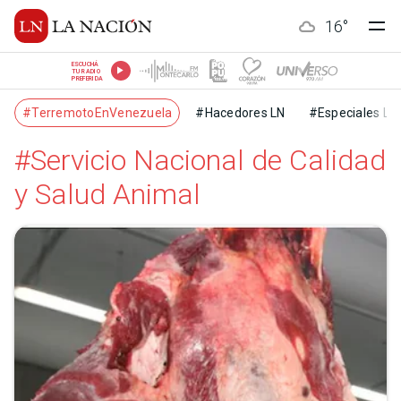
16
°
ESCUCHÁ
TU RADIO
PREFERIDA
#TerremotoEnVenezuela
#Hacedores LN
#Especiales LN
#Servicio Nacional de Calidad
y Salud Animal