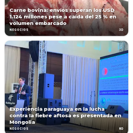
Carne bovina: envíos superan los USD
1.124 millones pese a caída del 25 % en
volumen embarcado
3D
NEGOCIOS
Experiencia paraguaya en la lucha
contra la fiebre aftosa es presentada en
Mongolia
8D
NEGOCIOS