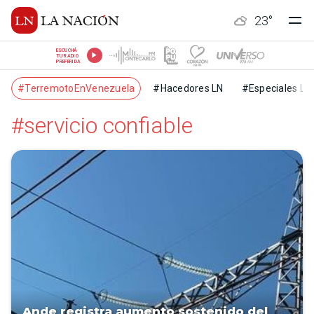
23
°
ESCUCHÁ
TU RADIO
PREFERIDA
#TerremotoEnVenezuela
#Hacedores LN
#Especiales LN
#servicio confiable
Ande registra aumento sostenido del