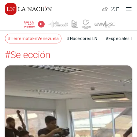
23
°
ESCUCHÁ
TU RADIO
PREFERIDA
#TerremotoEnVenezuela
#Hacedores LN
#Especiales LN
#Selección