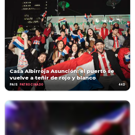
Casa Albirroja Asunción: el puerto se
vuelve a teñir de rojo y blanco
PATROCINADO
44D
PAÍS