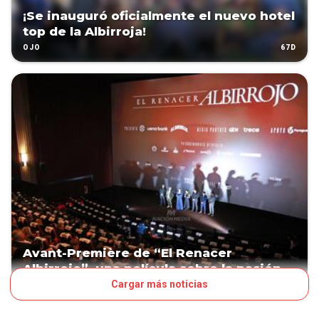
¡Se inauguró oficialmente el nuevo hotel
top de la Albirroja!
67D
OJO
Avant-Première de “El Renacer
Albirrojo”, una película sobre la pasión
Cargar más noticias
101D
OJO