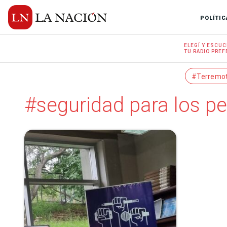
POLÍTIC
ELEGÍ Y
ESCUC
TU RADIO
PREF
#Terremo
#seguridad para los pe