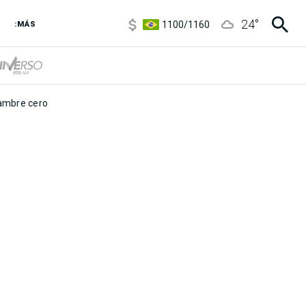
5900
/
5960
24
°
1100
/
1160
:MÁS
3,6
/
3,9
6850
/
7200
5900
/
5960
mbre cero