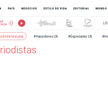
A
PAÍS
NEGOCIOS
ESTILO DE VIDA
EDITORIAL
MUNDO
HÁ
ERIDA
toEnVenezuela
#Hacedores LN
#Especiales LN
#Ha
riodistas