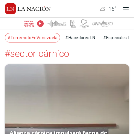
16
°
ESCUCHÁ
TU RADIO
PREFERIDA
#TerremotoEnVenezuela
#Hacedores LN
#Especiales LN
#sector cárnico
Alianza cárnica impulsará faena de