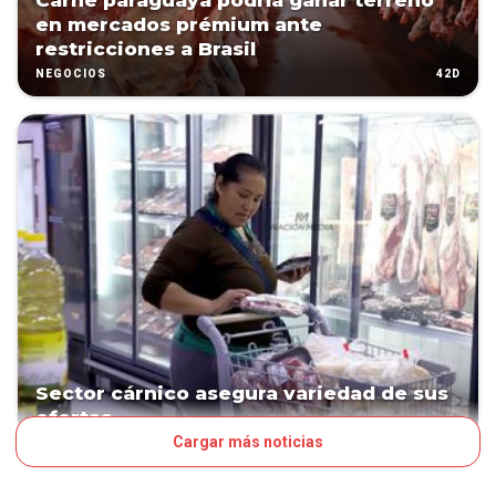
Carne paraguaya podría ganar terreno
en mercados prémium ante
restricciones a Brasil
42D
NEGOCIOS
Sector cárnico asegura variedad de sus
ofertas
Cargar más noticias
58D
NEGOCIOS