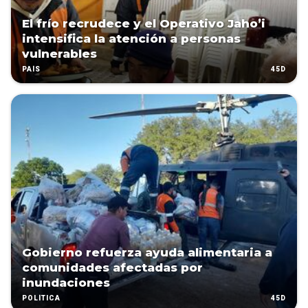
El frío recrudece y el Operativo Jaho’i
intensifica la atención a personas
vulnerables
45D
PAÍS
Gobierno refuerza ayuda alimentaria a
comunidades afectadas por
inundaciones
45D
POLÍTICA