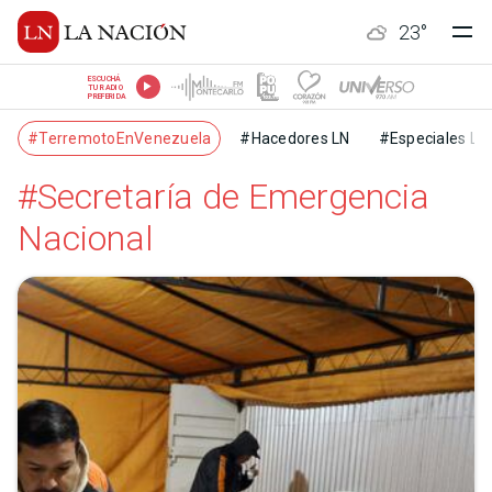
23
°
ESCUCHÁ
TU RADIO
PREFERIDA
#TerremotoEnVenezuela
#Hacedores LN
#Especiales LN
#Secretaría de Emergencia
Nacional