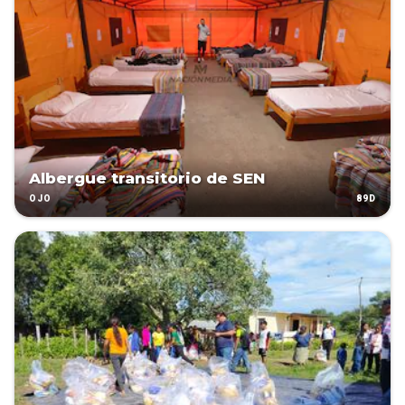
Albergue transitorio de SEN
89D
OJO