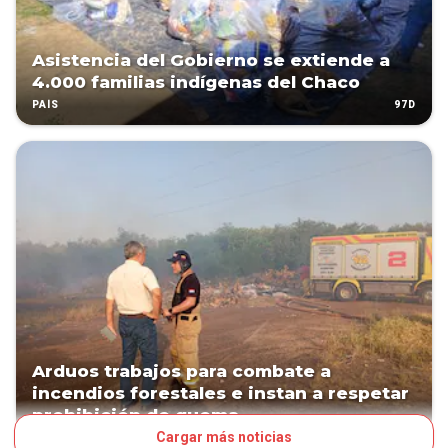
Asistencia del Gobierno se extiende a
4.000 familias indígenas del Chaco
97D
PAÍS
Arduos trabajos para combate a
incendios forestales e instan a respetar
prohibición de quema
Cargar más noticias
170D
PAÍS