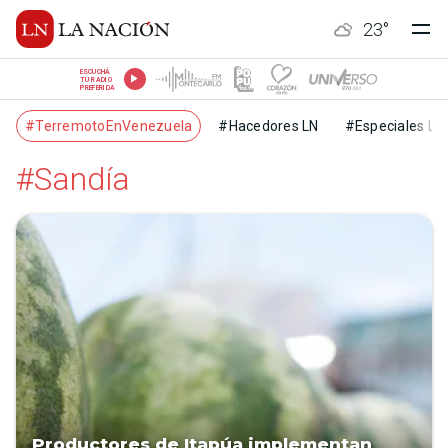
23
°
ESCUCHÁ
TU RADIO
PREFERIDA
#TerremotoEnVenezuela
#Hacedores LN
#Especiales LN
#Sandía
Productores de Itapúa implementan