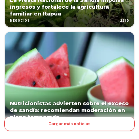
La Fiesta Nacional de la Sandía impulsa
ingresos y fortalece la agricultura
familiar en Itapúa
221D
NEGOCIOS
Nutricionistas advierten sobre el exceso
de sandía: recomiendan moderación en
plena temporada
Cargar más noticias
256D
ESTILO DE VIDA