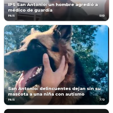
IPS San Antonio: un hombre agredió a
médico de guardia
50D
PAÍS
San Antonio: delincuentes dejan sin su
mascota a una niña con autismo
77D
PAÍS