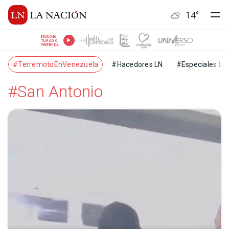
14
°
ESCUCHÁ
TU RADIO
PREFERIDA
#TerremotoEnVenezuela
#Hacedores LN
#Especiales LN
#San Antonio