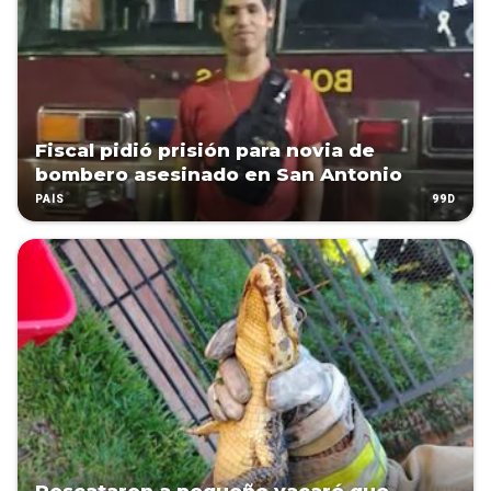
Fiscal pidió prisión para novia de
bombero asesinado en San Antonio
99D
PAÍS