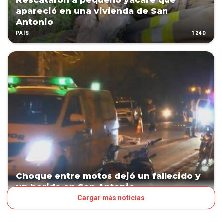
Rescataron a pequeño yacaré que
apareció en una vivienda de San
Antonio
124D
PAÍS
Choque entre motos dejó un fallecido y
un herido en San Antonio
Cargar más noticias
151D
PAÍS