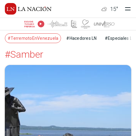
15
°
ESCUCHÁ
TU RADIO
PREFERIDA
#TerremotoEnVenezuela
#Hacedores LN
#Especiales LN
#Samber