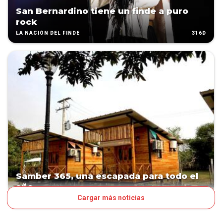
San Bernardino tiene un finde a puro
rock
316D
LA NACIÓN DEL FINDE
Samber 365, una escapada para todo el
año
Cargar más noticias
409D
SUPLEMENTO FOCO BUSINESS