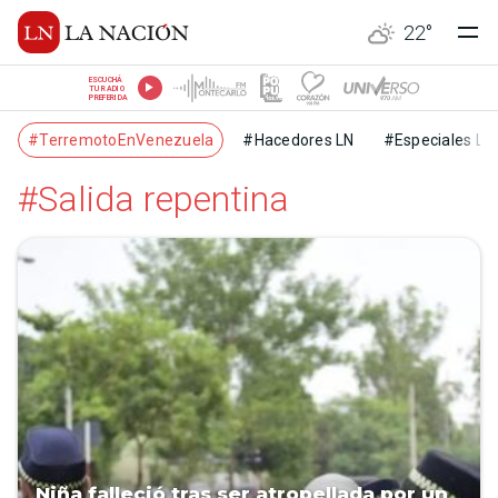
22
°
ESCUCHÁ
TU RADIO
PREFERIDA
#TerremotoEnVenezuela
#Hacedores LN
#Especiales LN
#Salida repentina
Niña falleció tras ser atropellada por un