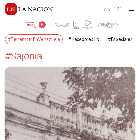
14
°
ESCUCHÁ
TU RADIO
PREFERIDA
#TerremotoEnVenezuela
#Hacedores LN
#Especiales LN
#Sajonia