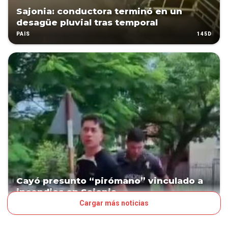
Sajonia: conductora terminó en un
desagüe pluvial tras temporal
145D
PAÍS
Cayó presunto “pirómano” vinculado a
incendios en Sajonia
Cargar más noticias
146D
PAÍS