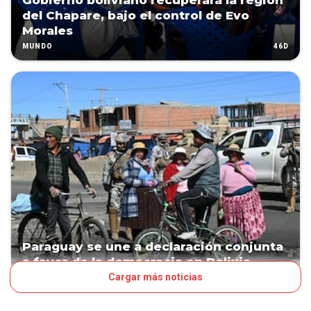
Gobierno boliviano recuperará la región
del Chapare, bajo el control de Evo
Morales
46D
MUNDO
Paraguay se une a declaración conjunta
a favor de la democracia en Bolivia
Cargar más noticias
46D
POLÍTICA