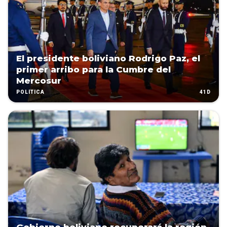
El presidente boliviano Rodrigo Paz, el
primer arribo para la Cumbre del
Mercosur
41D
POLÍTICA