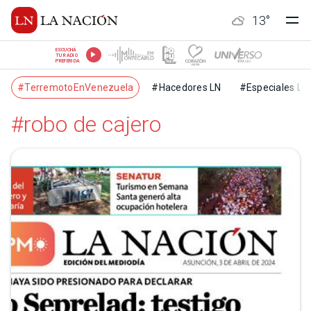
13
°
ESCUCHÁ
TU RADIO
PREFERIDA
#TerremotoEnVenezuela
#Hacedores LN
#Especiales LN
#robo de cajero