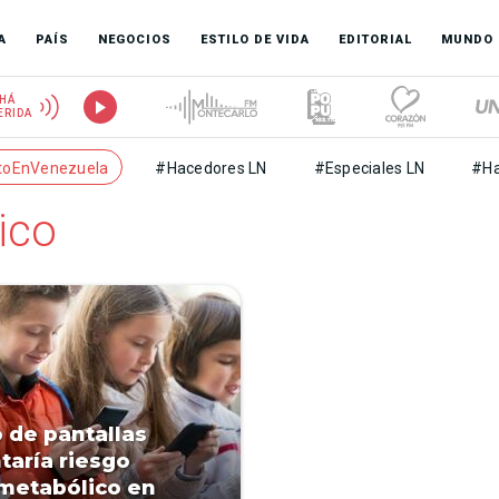
A
PAÍS
NEGOCIOS
ESTILO DE VIDA
EDITORIAL
MUNDO
HÁ
ERIDA
toEnVenezuela
#Hacedores LN
#Especiales LN
#Ha
ico
 de pantallas
aría riesgo
metabólico en