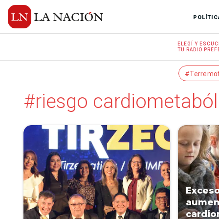
POLÍTIC
ELEGÍ Y
ESCUC
TU RADIO
PREF
#Terremo
#riesgo cardiometaból
Exceso
aument
cardio