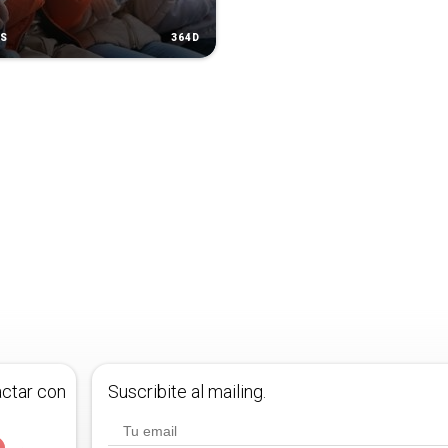
364D
AS
actar con
Suscribite al mailing.