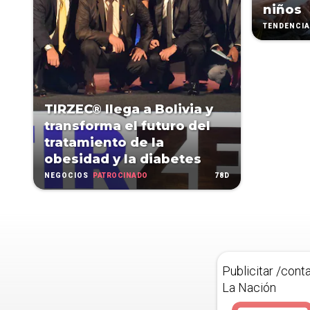
niños
TENDENCI
TIRZEC® llega a Bolivia y
transforma el futuro del
tratamiento de la
obesidad y la diabetes
PATROCINADO
78D
NEGOCIOS
Publicitar /cont
La Nación