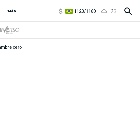
5900
/
5960
23
°
1120
/
1160
:MÁS
3,6
/
3,9
6850
/
7200
5900
/
5960
mbre cero