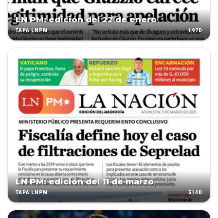
LN PM: edición del 22 de enero
197D
TAPA LNPM
LN PM: edición del 11 de marzo
514D
TAPA LNPM