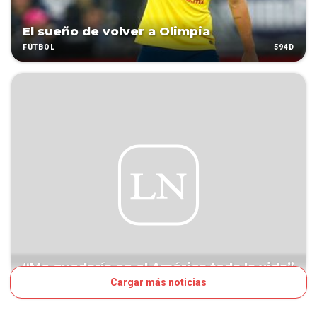
El sueño de volver a Olimpia
594D
FÚTBOL
“Me quedaría en el América toda la vida”
Cargar más noticias
963D
FÚTBOL