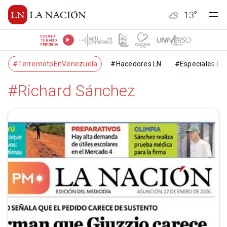
13
°
ESCUCHÁ
TU RADIO
PREFERIDA
#TerremotoEnVenezuela
#Hacedores LN
#Especiales LN
#Richard Sánchez