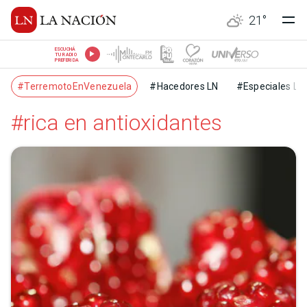
21
°
ESCUCHÁ
TU RADIO
PREFERIDA
#TerremotoEnVenezuela
#Hacedores LN
#Especiales LN
#rica en antioxidantes